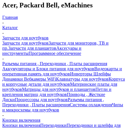
Acer, Packard Bell, eMachines
Главная
-
Каталог
-
Запчасти для ноутбуков
Запчасти для ноутбуков
Запчасти для мониторов, ТВ и
пр.
Запчасти для планшетов
Аксесуары и
инструменты
Программное обеспечение
-
Разъемы питания , Переходники , Платы расширения
Аккумуляторы и Блоки питания для ноутбуков
Видеокарты и
оперативная память для ноутбуков
Инверторы Шлейфы
Динамики Вебкамеры WiFi
Клавиатуры для ноутбуков
Корпуса
и корпусные детали для ноутбуков
Материнские платы для
ноутбуков
Матрицы для ноутбуков и планшетов
Петли и
крепления матриц для ноутбуков
Приводы , Жесткие
Диски
Процессоры для ноутбуков
Разъемы питания ,
Переходники , Платы расширения
Системы охлаждения
Чипы
и микросхемы для ноутбуков
-
Кнопки включения
Кнопки включения
Переходники
Переходники и шлейфа для