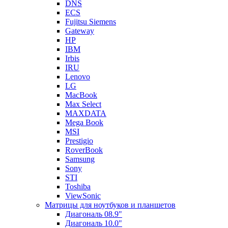
DNS
ECS
Fujitsu Siemens
Gateway
HP
IBM
Irbis
IRU
Lenovo
LG
MacBook
Max Select
MAXDATA
Mega Book
MSI
Prestigio
RoverBook
Samsung
Sony
STI
Toshiba
ViewSonic
Матрицы для ноутбуков и планшетов
Диагональ 08.9"
Диагональ 10.0"