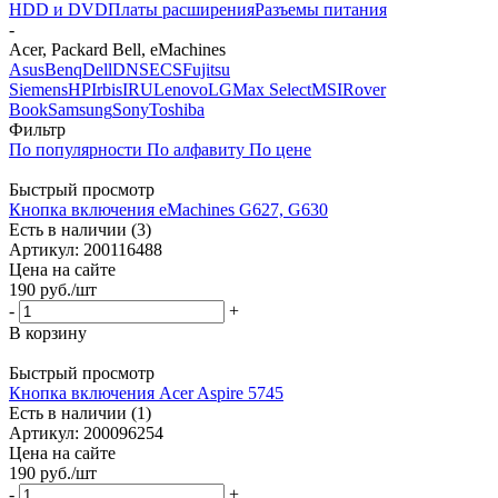
HDD и DVD
Платы расширения
Разъемы питания
-
Acer, Packard Bell, eMachines
Asus
Benq
Dell
DNS
ECS
Fujitsu
Siemens
HP
Irbis
IRU
Lenovo
LG
Max Select
MSI
Rover
Book
Samsung
Sony
Toshiba
Фильтр
По популярности
По алфавиту
По цене
Быстрый просмотр
Кнопка включения eMachines G627, G630
Есть в наличии (3)
Артикул: 200116488
Цена на сайте
190
руб.
/шт
-
+
В корзину
Быстрый просмотр
Кнопка включения Acer Aspire 5745
Есть в наличии (1)
Артикул: 200096254
Цена на сайте
190
руб.
/шт
-
+