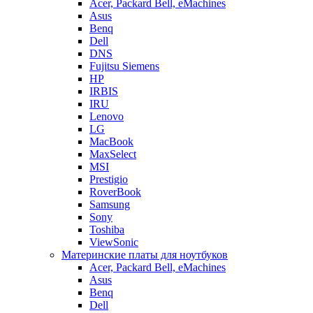
Acer, Packard Bell, eMachines
Asus
Benq
Dell
DNS
Fujitsu Siemens
HP
IRBIS
IRU
Lenovo
LG
MacBook
MaxSelect
MSI
Prestigio
RoverBook
Samsung
Sony
Toshiba
ViewSonic
Материнские платы для ноутбуков
Acer, Packard Bell, eMachines
Asus
Benq
Dell