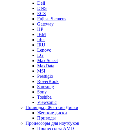
Dell
DNS
ECS
Fujitsu Siemens
Gateway
HP
IBM
Irbis
IRU
Lenovo
LG
Max Select
MaxData
MSI
Prestigio
RoverBook
Samsung
Sony
Toshiba
Viewsonic
Приводы , Жесткие Диски
Жесткие диски
Приводы
Процессоры для ноутбуков
Процессоры AMD