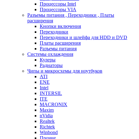
Процессоры Intel
Процессоры VIA
Разъемы питания , Переходники , Платы
расширения
Кнопки включения
Переходники
Переходники и шлейфа для HDD и DVD
Платы расширения
Разъемы питания
Системы охлаждения
Кулеры
Радиаторы
Чипы и микросхемы для ноутбуков
ATI
ENE
Intel
INTERSIL
ITE
MACRONIX
Maxim
nVidia
Realtek
Richtek
Winbond
Прочие