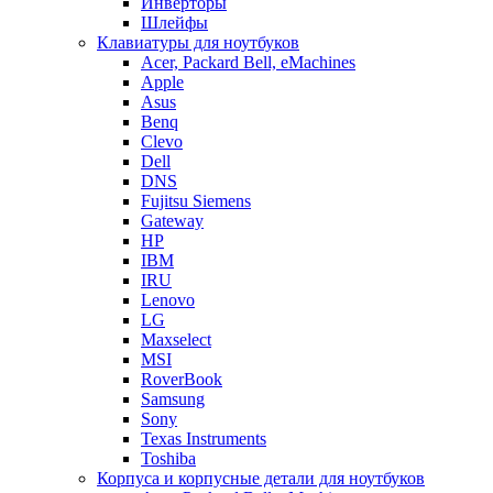
Инверторы
Шлейфы
Клавиатуры для ноутбуков
Acer, Packard Bell, eMachines
Apple
Asus
Benq
Clevo
Dell
DNS
Fujitsu Siemens
Gateway
HP
IBM
IRU
Lenovo
LG
Maxselect
MSI
RoverBook
Samsung
Sony
Texas Instruments
Toshiba
Корпуса и корпусные детали для ноутбуков