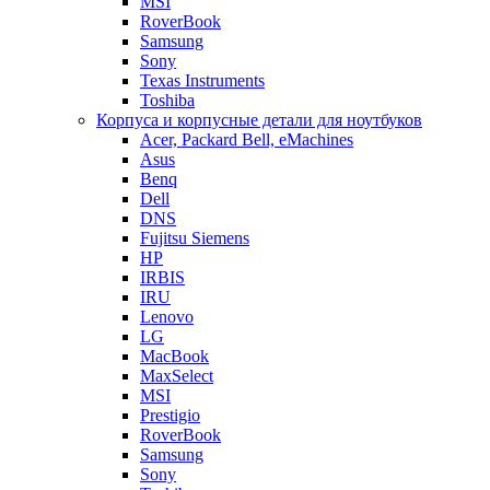
MSI
RoverBook
Samsung
Sony
Texas Instruments
Toshiba
Корпуса и корпусные детали для ноутбуков
Acer, Packard Bell, eMachines
Asus
Benq
Dell
DNS
Fujitsu Siemens
HP
IRBIS
IRU
Lenovo
LG
MacBook
MaxSelect
MSI
Prestigio
RoverBook
Samsung
Sony