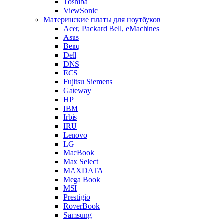
Toshiba
ViewSonic
Материнские платы для ноутбуков
Acer, Packard Bell, eMachines
Asus
Benq
Dell
DNS
ECS
Fujitsu Siemens
Gateway
HP
IBM
Irbis
IRU
Lenovo
LG
MacBook
Max Select
MAXDATA
Mega Book
MSI
Prestigio
RoverBook
Samsung