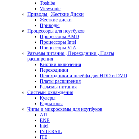
Toshiba
Viewsonic
Приводы , Жесткие Диски
Жесткие диски
Приводы
Процессоры для ноутбуков
Процессоры AMD
Процессоры Intel
Процессоры VIA
Разъемы питания , Переходники , Платы
расширения
Кнопки включения
Переходники
Переходники и шлейфа для HDD и DVD
Платы расширения
Разъемы питания
Системы охлаждения
Кулеры
Радиаторы
Чипы и микросхемы для ноутбуков
ATI
ENE
Intel
INTERSIL
ITE