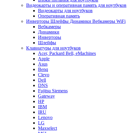
Видеокарты и оперативная память для ноутбуков
Видеокарты для ноутбуков
Оперативная память
Инверторы Шлейфы Динамики Вебкамеры WiFi
Вебкамеры
Динамики
Инверторы
Шлейфы
Клавиатуры для ноутбуков
Acer, Packard Bell, eMachines
Apple
Asus
Benq
Clevo
Dell
DNS
Fujitsu Siemens
Gateway
HP
IBM
IRU
Lenovo
LG
Maxselect