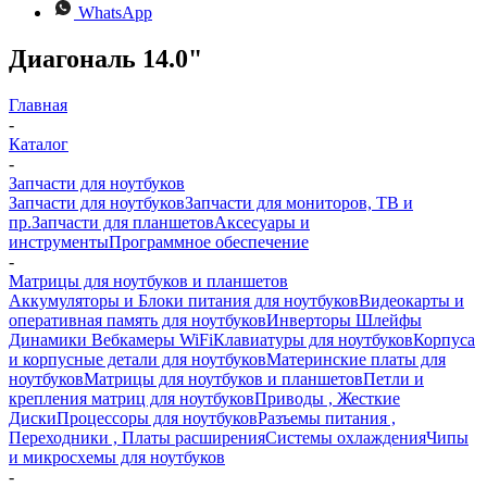
WhatsApp
Диагональ 14.0"
Главная
-
Каталог
-
Запчасти для ноутбуков
Запчасти для ноутбуков
Запчасти для мониторов, ТВ и
пр.
Запчасти для планшетов
Аксесуары и
инструменты
Программное обеспечение
-
Матрицы для ноутбуков и планшетов
Аккумуляторы и Блоки питания для ноутбуков
Видеокарты и
оперативная память для ноутбуков
Инверторы Шлейфы
Динамики Вебкамеры WiFi
Клавиатуры для ноутбуков
Корпуса
и корпусные детали для ноутбуков
Материнские платы для
ноутбуков
Матрицы для ноутбуков и планшетов
Петли и
крепления матриц для ноутбуков
Приводы , Жесткие
Диски
Процессоры для ноутбуков
Разъемы питания ,
Переходники , Платы расширения
Системы охлаждения
Чипы
и микросхемы для ноутбуков
-