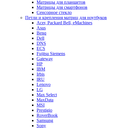
Матрицы для планшетов
Матрицы для смартфонов
Сенсорное стекло
Петли и крепления матриц для ноутбуков
Acer, Packard Bell, eMachines
Asus
Benq
Dell
DNS
ECS
Fujitsu Siemens
Gateway
HP
IBM
Irbis
IRU
Lenovo
LG
Max Select
MaxData
MSI
Prestigio
RoverBook
Samsung
Sony