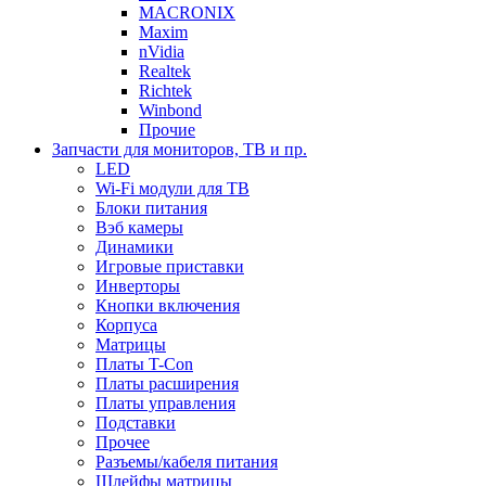
MACRONIX
Maxim
nVidia
Realtek
Richtek
Winbond
Прочие
Запчасти для мониторов, ТВ и пр.
LED
Wi-Fi модули для ТВ
Блоки питания
Вэб камеры
Динамики
Игровые приставки
Инверторы
Кнопки включения
Корпуса
Матрицы
Платы T-Con
Платы расширения
Платы управления
Подставки
Прочее
Разъемы/кабеля питания
Шлейфы матрицы