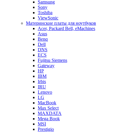
Samsung
Sony
Toshiba
ViewSonic
Материнские платы для ноутбуков
Acer, Packard Bell, eMachines
Asus
Benq
Dell
DNS
ECS
Fujitsu Siemens
Gateway
HP
IBM
Irbis
IRU
Lenovo
LG
MacBook
Max Select
MAXDATA
Mega Book
MSI
Prestigio