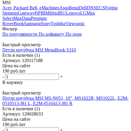
MSI
Acer, Packard Bell, eMachines
Asus
Benq
Dell
DNS
ECS
Fujitsu
Siemens
Gateway
HP
IBM
Irbis
IRU
Lenovo
LG
Max
Select
MaxData
Prestigio
RoverBook
Samsung
Sony
Toshiba
Viewsonic
Фильтр
По популярности
По алфавиту
По цене
Быстрый просмотр
Петли ноутбука MSI MegaBook S310
Есть в наличии (1)
Артикул: 120117188
Цена на сайте
190
руб.
/шт
-
+
В корзину
Быстрый просмотр
Петли ноутбука MSI MS-N051, 10", MS1022R, MS1022L, E2M-
0510513-J81 L, E2M-0510413-J81 R
Есть в наличии (1)
Артикул: 120028033
Цена на сайте
190
руб.
/шт
-
+