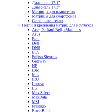
Диагональ 17.1"
Диагональ 17.3"
Матрицы для планшетов
Матрицы для смартфонов
Сенсорное стекло
Петли и крепления матриц для ноутбуков
Acer, Packard Bell, eMachines
Asus
Benq
Dell
DNS
ECS
Fujitsu Siemens
Gateway
HP
IBM
Irbis
IRU
Lenovo
LG
Max Select
MaxData
MSI
Prestigio
RoverBook