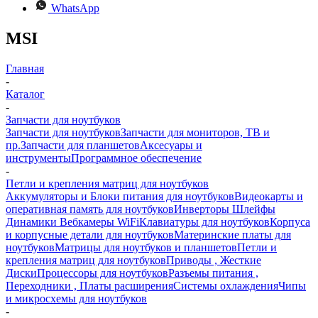
WhatsApp
MSI
Главная
-
Каталог
-
Запчасти для ноутбуков
Запчасти для ноутбуков
Запчасти для мониторов, ТВ и
пр.
Запчасти для планшетов
Аксесуары и
инструменты
Программное обеспечение
-
Петли и крепления матриц для ноутбуков
Аккумуляторы и Блоки питания для ноутбуков
Видеокарты и
оперативная память для ноутбуков
Инверторы Шлейфы
Динамики Вебкамеры WiFi
Клавиатуры для ноутбуков
Корпуса
и корпусные детали для ноутбуков
Материнские платы для
ноутбуков
Матрицы для ноутбуков и планшетов
Петли и
крепления матриц для ноутбуков
Приводы , Жесткие
Диски
Процессоры для ноутбуков
Разъемы питания ,
Переходники , Платы расширения
Системы охлаждения
Чипы
и микросхемы для ноутбуков
-