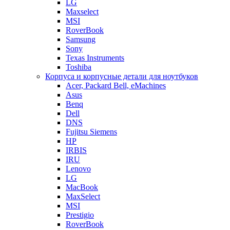
LG
Maxselect
MSI
RoverBook
Samsung
Sony
Texas Instruments
Toshiba
Корпуса и корпусные детали для ноутбуков
Acer, Packard Bell, eMachines
Asus
Benq
Dell
DNS
Fujitsu Siemens
HP
IRBIS
IRU
Lenovo
LG
MacBook
MaxSelect
MSI
Prestigio
RoverBook