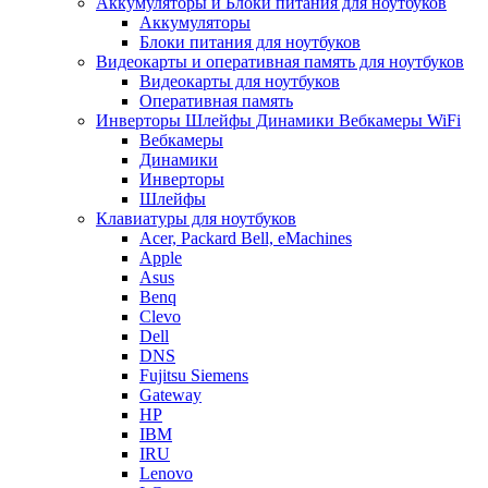
Аккумуляторы и Блоки питания для ноутбуков
Аккумуляторы
Блоки питания для ноутбуков
Видеокарты и оперативная память для ноутбуков
Видеокарты для ноутбуков
Оперативная память
Инверторы Шлейфы Динамики Вебкамеры WiFi
Вебкамеры
Динамики
Инверторы
Шлейфы
Клавиатуры для ноутбуков
Acer, Packard Bell, eMachines
Apple
Asus
Benq
Clevo
Dell
DNS
Fujitsu Siemens
Gateway
HP
IBM
IRU
Lenovo