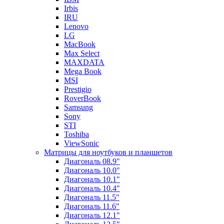
Irbis
IRU
Lenovo
LG
MacBook
Max Select
MAXDATA
Mega Book
MSI
Prestigio
RoverBook
Samsung
Sony
STI
Toshiba
ViewSonic
Матрицы для ноутбуков и планшетов
Диагональ 08.9"
Диагональ 10.0"
Диагональ 10.1"
Диагональ 10.4"
Диагональ 11.5"
Диагональ 11.6"
Диагональ 12.1"