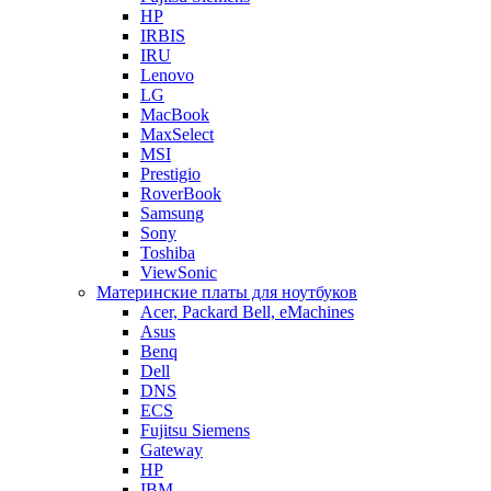
HP
IRBIS
IRU
Lenovo
LG
MacBook
MaxSelect
MSI
Prestigio
RoverBook
Samsung
Sony
Toshiba
ViewSonic
Материнские платы для ноутбуков
Acer, Packard Bell, eMachines
Asus
Benq
Dell
DNS
ECS
Fujitsu Siemens
Gateway
HP
IBM