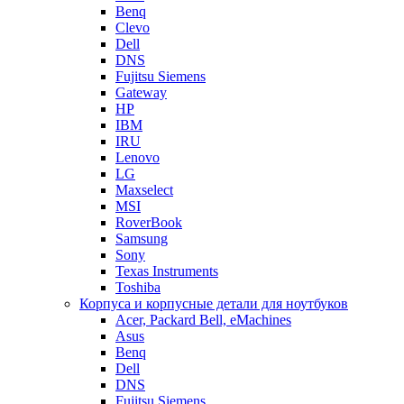
Benq
Clevo
Dell
DNS
Fujitsu Siemens
Gateway
HP
IBM
IRU
Lenovo
LG
Maxselect
MSI
RoverBook
Samsung
Sony
Texas Instruments
Toshiba
Корпуса и корпусные детали для ноутбуков
Acer, Packard Bell, eMachines
Asus
Benq
Dell
DNS
Fujitsu Siemens