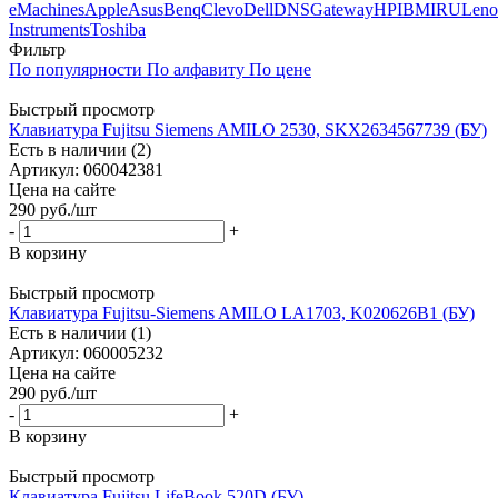
eMachines
Apple
Asus
Benq
Clevo
Dell
DNS
Gateway
HP
IBM
IRU
Leno
Instruments
Toshiba
Фильтр
По популярности
По алфавиту
По цене
Быстрый просмотр
Клавиатура Fujitsu Siemens AMILO 2530, SKX2634567739 (БУ)
Есть в наличии (2)
Артикул: 060042381
Цена на сайте
290
руб.
/шт
-
+
В корзину
Быстрый просмотр
Клавиатура Fujitsu-Siemens AMILO LA1703, K020626B1 (БУ)
Есть в наличии (1)
Артикул: 060005232
Цена на сайте
290
руб.
/шт
-
+
В корзину
Быстрый просмотр
Клавиатура Fujitsu LifeBook 520D (БУ)