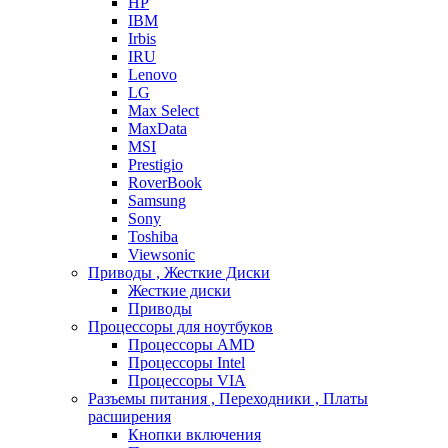
HP
IBM
Irbis
IRU
Lenovo
LG
Max Select
MaxData
MSI
Prestigio
RoverBook
Samsung
Sony
Toshiba
Viewsonic
Приводы , Жесткие Диски
Жесткие диски
Приводы
Процессоры для ноутбуков
Процессоры AMD
Процессоры Intel
Процессоры VIA
Разъемы питания , Переходники , Платы
расширения
Кнопки включения