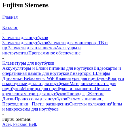
Fujitsu Siemens
Главная
-
Каталог
-
Запчасти для ноутбуков
Запчасти для ноутбуков
Запчасти для мониторов, ТВ и
пр.
Запчасти для планшетов
Аксесуары и
инструменты
Программное обеспечение
-
Клавиатуры для ноутбуков
Аккумуляторы и Блоки питания для ноутбуков
Видеокарты и
оперативная память для ноутбуков
Инверторы Шлейфы
Динамики Вебкамеры WiFi
Клавиатуры для ноутбуков
Корпуса
и корпусные детали для ноутбуков
Материнские платы для
ноутбуков
Матрицы для ноутбуков и планшетов
Петли и
крепления матриц для ноутбуков
Приводы , Жесткие
Диски
Процессоры для ноутбуков
Разъемы питания ,
Переходники , Платы расширения
Системы охлаждения
Чипы
и микросхемы для ноутбуков
-
Fujitsu Siemens
Acer, Packard Bell,