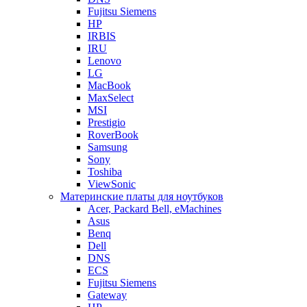
Fujitsu Siemens
HP
IRBIS
IRU
Lenovo
LG
MacBook
MaxSelect
MSI
Prestigio
RoverBook
Samsung
Sony
Toshiba
ViewSonic
Материнские платы для ноутбуков
Acer, Packard Bell, eMachines
Asus
Benq
Dell
DNS
ECS
Fujitsu Siemens
Gateway