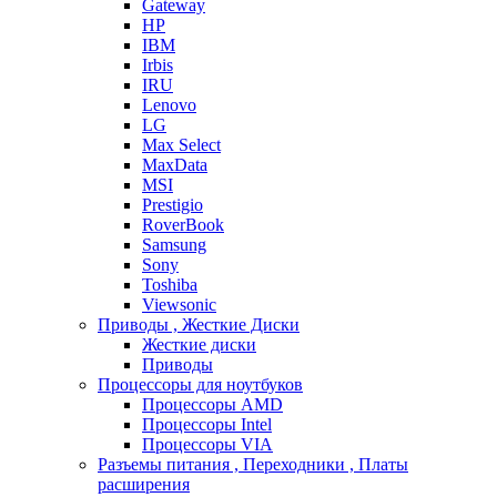
Gateway
HP
IBM
Irbis
IRU
Lenovo
LG
Max Select
MaxData
MSI
Prestigio
RoverBook
Samsung
Sony
Toshiba
Viewsonic
Приводы , Жесткие Диски
Жесткие диски
Приводы
Процессоры для ноутбуков
Процессоры AMD
Процессоры Intel
Процессоры VIA
Разъемы питания , Переходники , Платы
расширения