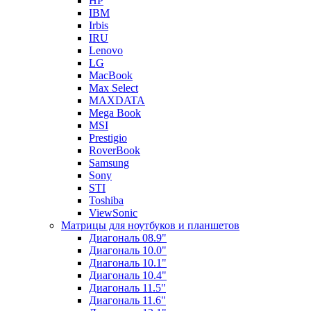
HP
IBM
Irbis
IRU
Lenovo
LG
MacBook
Max Select
MAXDATA
Mega Book
MSI
Prestigio
RoverBook
Samsung
Sony
STI
Toshiba
ViewSonic
Матрицы для ноутбуков и планшетов
Диагональ 08.9"
Диагональ 10.0"
Диагональ 10.1"
Диагональ 10.4"
Диагональ 11.5"
Диагональ 11.6"