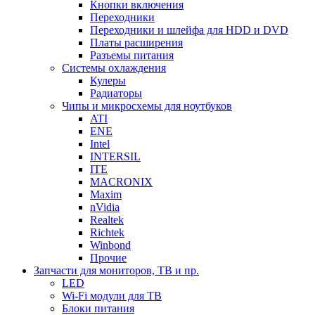
Кнопки включения
Переходники
Переходники и шлейфа для HDD и DVD
Платы расширения
Разъемы питания
Системы охлаждения
Кулеры
Радиаторы
Чипы и микросхемы для ноутбуков
ATI
ENE
Intel
INTERSIL
ITE
MACRONIX
Maxim
nVidia
Realtek
Richtek
Winbond
Прочие
Запчасти для мониторов, ТВ и пр.
LED
Wi-Fi модули для ТВ
Блоки питания