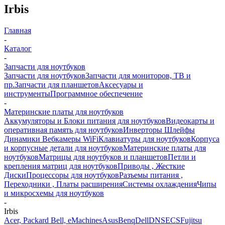
Irbis
Главная
-
Каталог
-
Запчасти для ноутбуков
Запчасти для ноутбуков
Запчасти для мониторов, ТВ и
пр.
Запчасти для планшетов
Аксесуары и
инструменты
Программное обеспечение
-
Материнские платы для ноутбуков
Аккумуляторы и Блоки питания для ноутбуков
Видеокарты и
оперативная память для ноутбуков
Инверторы Шлейфы
Динамики Вебкамеры WiFi
Клавиатуры для ноутбуков
Корпуса
и корпусные детали для ноутбуков
Материнские платы для
ноутбуков
Матрицы для ноутбуков и планшетов
Петли и
крепления матриц для ноутбуков
Приводы , Жесткие
Диски
Процессоры для ноутбуков
Разъемы питания ,
Переходники , Платы расширения
Системы охлаждения
Чипы
и микросхемы для ноутбуков
-
Irbis
Acer, Packard Bell, eMachines
Asus
Benq
Dell
DNS
ECS
Fujitsu