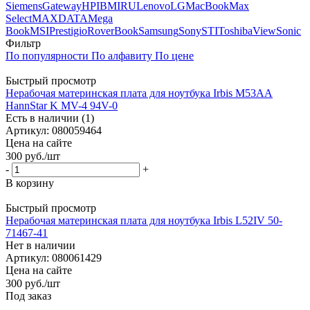
Siemens
Gateway
HP
IBM
IRU
Lenovo
LG
MacBook
Max
Select
MAXDATA
Mega
Book
MSI
Prestigio
RoverBook
Samsung
Sony
STI
Toshiba
ViewSonic
Фильтр
По популярности
По алфавиту
По цене
Быстрый просмотр
Нерабочая материнская плата для ноутбука Irbis M53AA
HannStar K MV-4 94V-0
Есть в наличии (1)
Артикул: 080059464
Цена на сайте
300
руб.
/шт
-
+
В корзину
Быстрый просмотр
Нерабочая материнская плата для ноутбука Irbis L52IV 50-
71467-41
Нет в наличии
Артикул: 080061429
Цена на сайте
300
руб.
/шт
Под заказ