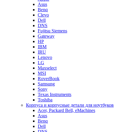
Asus
Benq
Clevo
Dell
DNS
Fujitsu Siemens
Gateway
HP
IBM
IRU
Lenovo
LG
Maxselect
MSI
RoverBook
Samsung
Sony
Texas Instruments
Toshiba
Корпуса и корпусные детали для ноутбуков
Acer, Packard Bell, eMachines
Asus
Benq
Dell
DNS