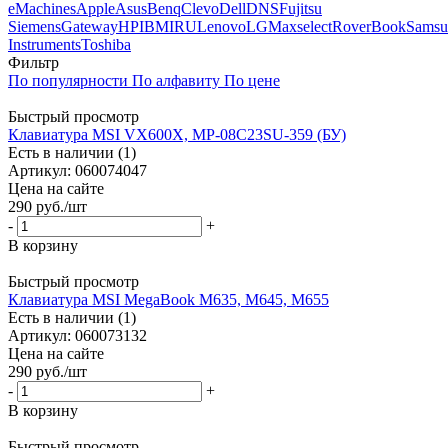
eMachines
Apple
Asus
Benq
Clevo
Dell
DNS
Fujitsu
Siemens
Gateway
HP
IBM
IRU
Lenovo
LG
Maxselect
RoverBook
Samsu
Instruments
Toshiba
Фильтр
По популярности
По алфавиту
По цене
Быстрый просмотр
Клавиатура MSI VX600X, MP-08C23SU-359 (БУ)
Есть в наличии (1)
Артикул: 060074047
Цена на сайте
290
руб.
/шт
-
+
В корзину
Быстрый просмотр
Клавиатура MSI MegaBook M635, M645, M655
Есть в наличии (1)
Артикул: 060073132
Цена на сайте
290
руб.
/шт
-
+
В корзину
Быстрый просмотр