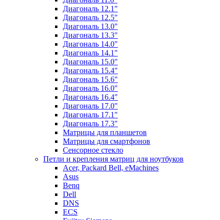
Диагональ 12.1"
Диагональ 12.5"
Диагональ 13.0"
Диагональ 13.3"
Диагональ 14.0"
Диагональ 14.1"
Диагональ 15.0"
Диагональ 15.4"
Диагональ 15.6"
Диагональ 16.0"
Диагональ 16.4"
Диагональ 17.0"
Диагональ 17.1"
Диагональ 17.3"
Матрицы для планшетов
Матрицы для смартфонов
Сенсорное стекло
Петли и крепления матриц для ноутбуков
Acer, Packard Bell, eMachines
Asus
Benq
Dell
DNS
ECS