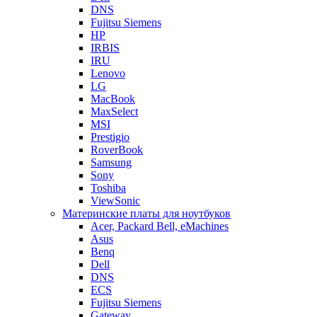
DNS
Fujitsu Siemens
HP
IRBIS
IRU
Lenovo
LG
MacBook
MaxSelect
MSI
Prestigio
RoverBook
Samsung
Sony
Toshiba
ViewSonic
Материнские платы для ноутбуков
Acer, Packard Bell, eMachines
Asus
Benq
Dell
DNS
ECS
Fujitsu Siemens
Gateway