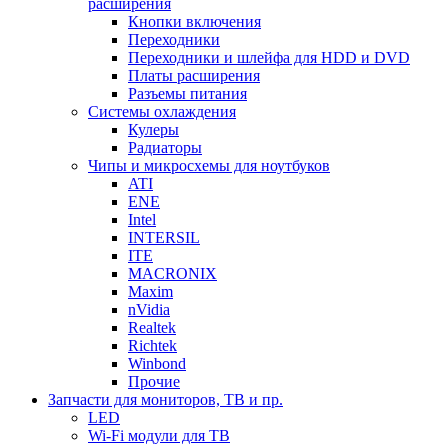
расширения
Кнопки включения
Переходники
Переходники и шлейфа для HDD и DVD
Платы расширения
Разъемы питания
Системы охлаждения
Кулеры
Радиаторы
Чипы и микросхемы для ноутбуков
ATI
ENE
Intel
INTERSIL
ITE
MACRONIX
Maxim
nVidia
Realtek
Richtek
Winbond
Прочие
Запчасти для мониторов, ТВ и пр.
LED
Wi-Fi модули для ТВ