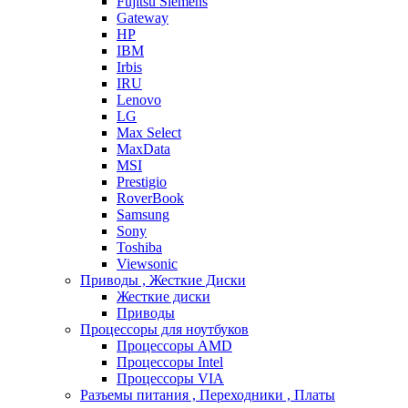
Fujitsu Siemens
Gateway
HP
IBM
Irbis
IRU
Lenovo
LG
Max Select
MaxData
MSI
Prestigio
RoverBook
Samsung
Sony
Toshiba
Viewsonic
Приводы , Жесткие Диски
Жесткие диски
Приводы
Процессоры для ноутбуков
Процессоры AMD
Процессоры Intel
Процессоры VIA
Разъемы питания , Переходники , Платы