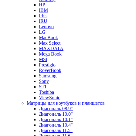
HP
IBM
Irbis
IRU
Lenovo
LG
MacBook
Max Select
MAXDATA
Mega Book
MSI
Prestigio
RoverBook
Samsung
Sony
STI
Toshiba
ViewSonic
Матрицы для ноутбуков и планшетов
Диагональ 08.9"
Диагональ 10.0"
Диагональ 10.1"
Диагональ 10.4"
Диагональ 11.5"
Диагональ 11.6"