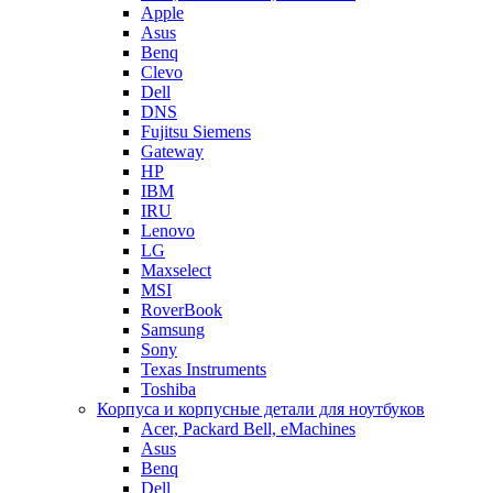
Apple
Asus
Benq
Clevo
Dell
DNS
Fujitsu Siemens
Gateway
HP
IBM
IRU
Lenovo
LG
Maxselect
MSI
RoverBook
Samsung
Sony
Texas Instruments
Toshiba
Корпуса и корпусные детали для ноутбуков
Acer, Packard Bell, eMachines
Asus
Benq
Dell