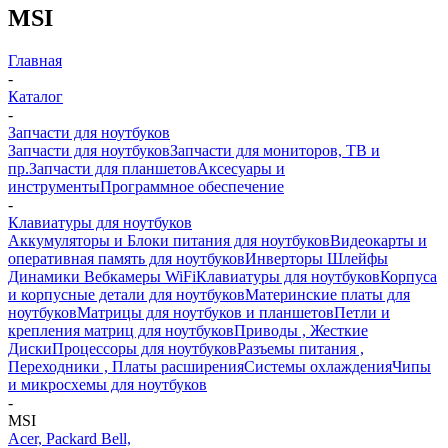
MSI
Главная
-
Каталог
-
Запчасти для ноутбуков
Запчасти для ноутбуков
Запчасти для мониторов, ТВ и
пр.
Запчасти для планшетов
Аксесуары и
инструменты
Программное обеспечение
-
Клавиатуры для ноутбуков
Аккумуляторы и Блоки питания для ноутбуков
Видеокарты и
оперативная память для ноутбуков
Инверторы Шлейфы
Динамики Вебкамеры WiFi
Клавиатуры для ноутбуков
Корпуса
и корпусные детали для ноутбуков
Материнские платы для
ноутбуков
Матрицы для ноутбуков и планшетов
Петли и
крепления матриц для ноутбуков
Приводы , Жесткие
Диски
Процессоры для ноутбуков
Разъемы питания ,
Переходники , Платы расширения
Системы охлаждения
Чипы
и микросхемы для ноутбуков
-
MSI
Acer, Packard Bell,