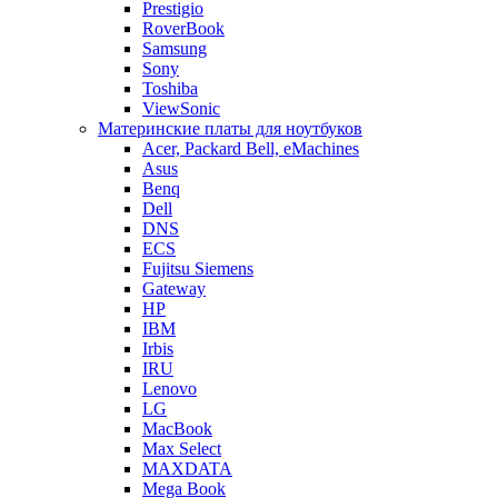
Prestigio
RoverBook
Samsung
Sony
Toshiba
ViewSonic
Материнские платы для ноутбуков
Acer, Packard Bell, eMachines
Asus
Benq
Dell
DNS
ECS
Fujitsu Siemens
Gateway
HP
IBM
Irbis
IRU
Lenovo
LG
MacBook
Max Select
MAXDATA
Mega Book