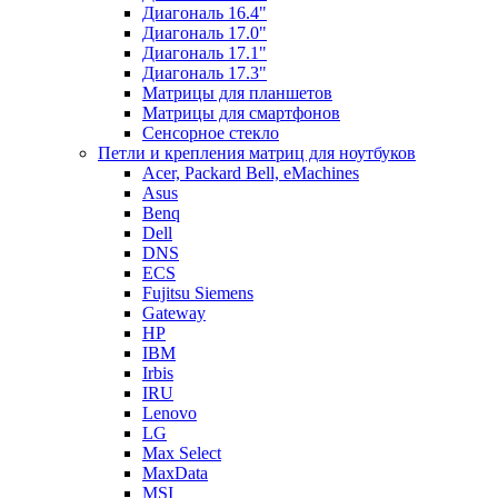
Диагональ 16.4"
Диагональ 17.0"
Диагональ 17.1"
Диагональ 17.3"
Матрицы для планшетов
Матрицы для смартфонов
Сенсорное стекло
Петли и крепления матриц для ноутбуков
Acer, Packard Bell, eMachines
Asus
Benq
Dell
DNS
ECS
Fujitsu Siemens
Gateway
HP
IBM
Irbis
IRU
Lenovo
LG
Max Select
MaxData
MSI