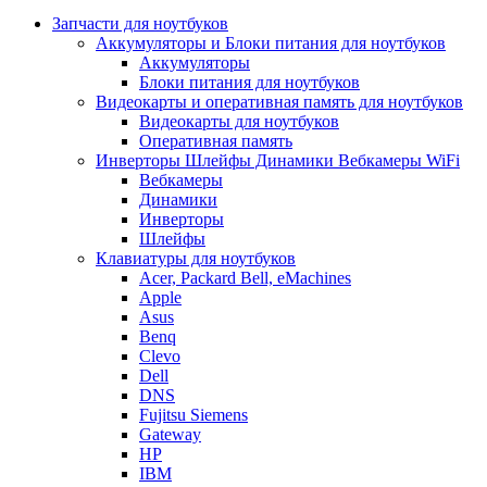
Запчасти для ноутбуков
Аккумуляторы и Блоки питания для ноутбуков
Аккумуляторы
Блоки питания для ноутбуков
Видеокарты и оперативная память для ноутбуков
Видеокарты для ноутбуков
Оперативная память
Инверторы Шлейфы Динамики Вебкамеры WiFi
Вебкамеры
Динамики
Инверторы
Шлейфы
Клавиатуры для ноутбуков
Acer, Packard Bell, eMachines
Apple
Asus
Benq
Clevo
Dell
DNS
Fujitsu Siemens
Gateway
HP
IBM