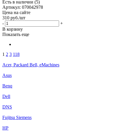
Есть в наличии (5)
Артикул: 070042978
Цена на сайте
310
руб.
/шт
-
+
В корзину
Показать еще
1
2
3
118
Acer, Packard Bell, eMachines
Asus
Benq
Dell
DNS
Fujitsu Siemens
HP