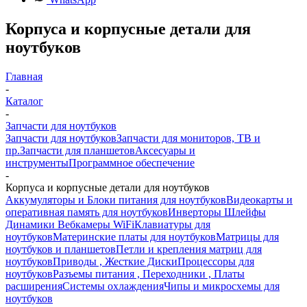
Корпуса и корпусные детали для
ноутбуков
Главная
-
Каталог
-
Запчасти для ноутбуков
Запчасти для ноутбуков
Запчасти для мониторов, ТВ и
пр.
Запчасти для планшетов
Аксесуары и
инструменты
Программное обеспечение
-
Корпуса и корпусные детали для ноутбуков
Аккумуляторы и Блоки питания для ноутбуков
Видеокарты и
оперативная память для ноутбуков
Инверторы Шлейфы
Динамики Вебкамеры WiFi
Клавиатуры для
ноутбуков
Материнские платы для ноутбуков
Матрицы для
ноутбуков и планшетов
Петли и крепления матриц для
ноутбуков
Приводы , Жесткие Диски
Процессоры для
ноутбуков
Разъемы питания , Переходники , Платы
расширения
Системы охлаждения
Чипы и микросхемы для
ноутбуков