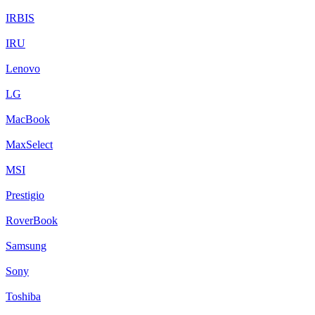
IRBIS
IRU
Lenovo
LG
MacBook
MaxSelect
MSI
Prestigio
RoverBook
Samsung
Sony
Toshiba