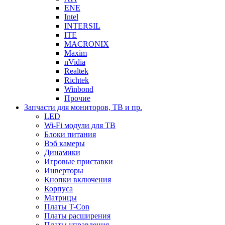
ENE
Intel
INTERSIL
ITE
MACRONIX
Maxim
nVidia
Realtek
Richtek
Winbond
Прочие
Запчасти для мониторов, ТВ и пр.
LED
Wi-Fi модули для ТВ
Блоки питания
Вэб камеры
Динамики
Игровые приставки
Инверторы
Кнопки включения
Корпуса
Матрицы
Платы T-Con
Платы расширения
Платы управления