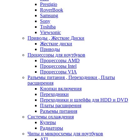
Prestigio
RoverBook
Samsung
Sony
Toshiba
Viewsonic
Приводы , Жесткие Диски
Жесткие диски
Приводы
Процессоры для ноутбуков
Процессоры AMD
Процессоры Intel
Процессоры VIA
Разъемы питания , Переходники , Платы
расширения
Кнопки включения
Переходники
Переходники и шлейфа для HDD и DVD
Платы расширения
Разъемы питания
Системы охлаждения
Кулеры
Радиаторы
Чипы и микросхемы для ноутбуков
ATI