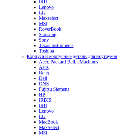
IRU
Lenovo
LG
Maxselect
MSI
RoverBook
Samsung
Sony
Texas Instruments
Toshiba
Корпуса и корпусные детали для ноутбуков
Acer, Packard Bell, eMachines
Asus
Benq
Dell
DNS
Fujitsu Siemens
HP
IRBIS
IRU
Lenovo
LG
MacBook
MaxSelect
MSI