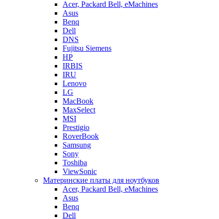
Acer, Packard Bell, eMachines
Asus
Benq
Dell
DNS
Fujitsu Siemens
HP
IRBIS
IRU
Lenovo
LG
MacBook
MaxSelect
MSI
Prestigio
RoverBook
Samsung
Sony
Toshiba
ViewSonic
Материнские платы для ноутбуков
Acer, Packard Bell, eMachines
Asus
Benq
Dell