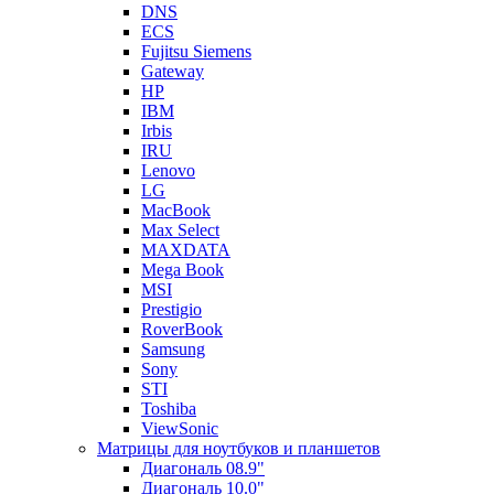
DNS
ECS
Fujitsu Siemens
Gateway
HP
IBM
Irbis
IRU
Lenovo
LG
MacBook
Max Select
MAXDATA
Mega Book
MSI
Prestigio
RoverBook
Samsung
Sony
STI
Toshiba
ViewSonic
Матрицы для ноутбуков и планшетов
Диагональ 08.9"
Диагональ 10.0"