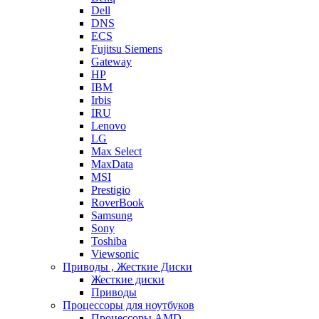
Dell
DNS
ECS
Fujitsu Siemens
Gateway
HP
IBM
Irbis
IRU
Lenovo
LG
Max Select
MaxData
MSI
Prestigio
RoverBook
Samsung
Sony
Toshiba
Viewsonic
Приводы , Жесткие Диски
Жесткие диски
Приводы
Процессоры для ноутбуков
Процессоры AMD