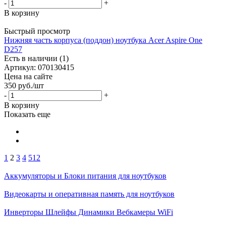
-
+
В корзину
Быстрый просмотр
Нижняя часть корпуса (поддон) ноутбука Acer Aspire One
D257
Есть в наличии (1)
Артикул: 070130415
Цена на сайте
350
руб.
/шт
-
+
В корзину
Показать еще
1
2
3
4
512
Аккумуляторы и Блоки питания для ноутбуков
Видеокарты и оперативная память для ноутбуков
Инверторы Шлейфы Динамики Вебкамеры WiFi