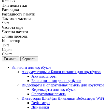
Кэш L3
Тип подсветки
Раскладка
Разрядность памяти
Тактовая частота
Чип
Частота ядра
Частота памяти
Длина провода
Коннектор
Тип
Серия
Сокет
Сбросить
Запчасти для ноутбуков
Аккумуляторы и Блоки питания для ноутбуков
Аккумуляторы
Блоки питания для ноутбуков
Видеокарты и оперативная память для ноутбуков
Видеокарты для ноутбуков
Оперативная память
Инверторы Шлейфы Динамики Вебкамеры WiFi
Вебкамеры
Динамики