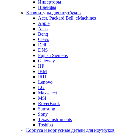
Инверторы
Шлейфы
Клавиатуры для ноутбуков
Acer, Packard Bell, eMachines
Apple
Asus
Benq
Clevo
Dell
DNS
Fujitsu Siemens
Gateway
HP
IBM
IRU
Lenovo
LG
Maxselect
MSI
RoverBook
Samsung
Sony
Texas Instruments
Toshiba
Корпуса и корпусные детали для ноутбуков