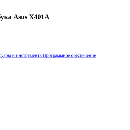
бука Asus X401A
суары и инструменты
Программное обеспечение