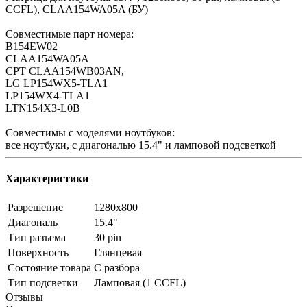
CCFL), CLAA154WA05A (БУ)
Совместимые парт номера:
B154EW02
CLAA154WA05A
CPT CLAA154WB03AN,
LG LP154WX5-TLA1
LP154WX4-TLA1
LTN154X3-L0B
Совместимы с моделями ноутбуков:
все ноутбуки, с диагональю 15.4" и ламповой подсветкой
Характеристики
Разрешение
1280x800
Диагональ
15.4"
Тип разъема
30 pin
Поверхность
Глянцевая
Состояние товара
С разбора
Тип подсветки
Ламповая (1 CCFL)
Отзывы