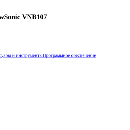
wSonic VNB107
суары и инструменты
Программное обеспечение