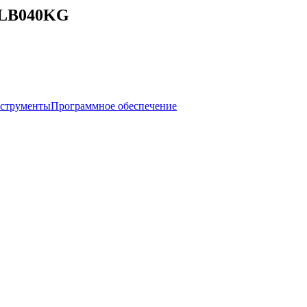
32LB040KG
нструменты
Программное обеспечение