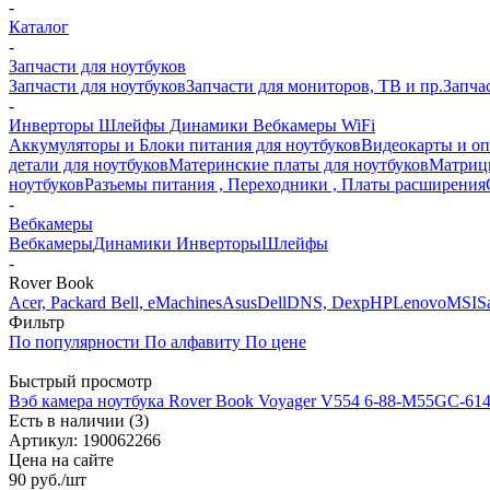
-
Каталог
-
Запчасти для ноутбуков
Запчасти для ноутбуков
Запчасти для мониторов, ТВ и пр.
Запча
-
Инверторы Шлейфы Динамики Вебкамеры WiFi
Аккумуляторы и Блоки питания для ноутбуков
Видеокарты и оп
детали для ноутбуков
Материнские платы для ноутбуков
Матрицы
ноутбуков
Разъемы питания , Переходники , Платы расширения
-
Вебкамеры
Вебкамеры
Динамики
Инверторы
Шлейфы
-
Rover Book
Acer, Packard Bell, eMachines
Asus
Dell
DNS, Dexp
HP
Lenovo
MSI
S
Фильтр
По популярности
По алфавиту
По цене
Быстрый просмотр
Вэб камера ноутбука Rover Book Voyager V554 6-88-M55GC-61
Есть в наличии (3)
Артикул: 190062266
Цена на сайте
90
руб.
/шт