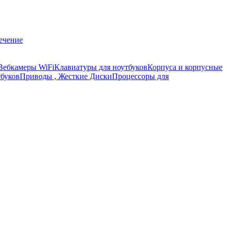
ечение
ебкамеры WiFi
Клавиатуры для ноутбуков
Корпуса и корпусные
тбуков
Приводы , Жесткие Диски
Процессоры для