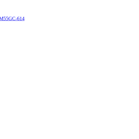
8-M55GC-614