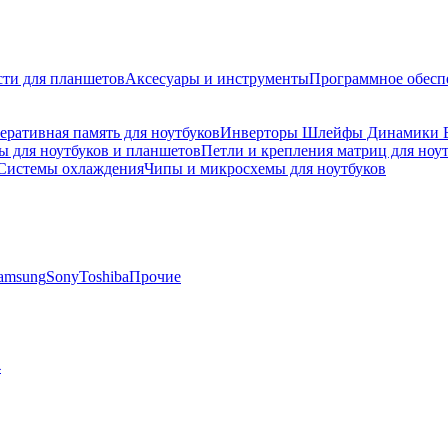
сти для планшетов
Аксесуары и инструменты
Программное обесп
еративная память для ноутбуков
Инверторы Шлейфы Динамики В
 для ноутбуков и планшетов
Петли и крепления матриц для ноу
Системы охлаждения
Чипы и микросхемы для ноутбуков
amsung
Sony
Toshiba
Прочие
4