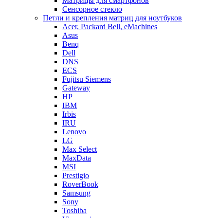
Матрицы для смартфонов
Сенсорное стекло
Петли и крепления матриц для ноутбуков
Acer, Packard Bell, eMachines
Asus
Benq
Dell
DNS
ECS
Fujitsu Siemens
Gateway
HP
IBM
Irbis
IRU
Lenovo
LG
Max Select
MaxData
MSI
Prestigio
RoverBook
Samsung
Sony
Toshiba