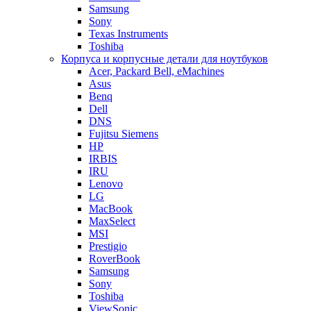
Samsung
Sony
Texas Instruments
Toshiba
Корпуса и корпусные детали для ноутбуков
Acer, Packard Bell, eMachines
Asus
Benq
Dell
DNS
Fujitsu Siemens
HP
IRBIS
IRU
Lenovo
LG
MacBook
MaxSelect
MSI
Prestigio
RoverBook
Samsung
Sony
Toshiba
ViewSonic