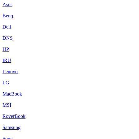
Asus
Benq
Dell
DNS
HP
IRU
Lenovo
LG
MacBook
MSI
RoverBook
Samsung
Sony