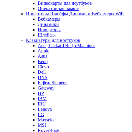
Видеокарты для ноутбуков
Оперативная память
Инверторы Шлейфы Динамики Вебкамеры WiFi
Вебкамеры
Динамики
Инверторы
Шлейфы
Клавиатуры для ноутбуков
Acer, Packard Bell, eMachines
Apple
Asus
Benq
Clevo
Dell
DNS
Fujitsu Siemens
Gateway
HP
IBM
IRU
Lenovo
LG
Maxselect
MSI
RoverBook