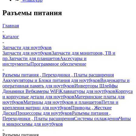
Разъемы питания
Главная
-
Каталог
-
Запчасти для ноутбуков
Запчасти для ноутбуков
Запчасти для мониторов, ТВ и
пр.
Запчасти для планшетов
Аксесуары и
инструменты
Программное обеспечение
-
Разъемы питания , Переходники , Платы расширения
Аккумуляторы и Блоки питания для ноутбуков
Видеокарты и
оперативная память для ноутбуков
Инверторы Шлейфы
Динамики Вебкамеры WiFi
Клавиатуры для ноутбуков
Корпуса
и корпусные детали для ноутбуков
Материнские платы для
ноутбуков
Матрицы для ноутбуков и планшетов
Петли и
крепления матриц для ноутбуков
Приводы , Жесткие
Диски
Процессоры для ноутбуков
Разъемы питания ,
Переходники , Платы расширения
Системы охлаждения
Чипы
и микросхемы для ноутбуков
-
Разъемы питания