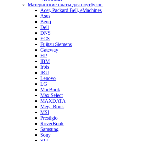
Материнские платы для ноутбуков
Acer, Packard Bell, eMachines
Asus
Benq
Dell
DNS
ECS
Fujitsu Siemens
Gateway
HP
IBM
Irbis
IRU
Lenovo
LG
MacBook
Max Select
MAXDATA
Mega Book
MSI
Prestigio
RoverBook
Samsung
Sony
STI