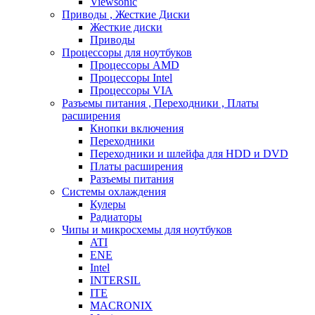
Viewsonic
Приводы , Жесткие Диски
Жесткие диски
Приводы
Процессоры для ноутбуков
Процессоры AMD
Процессоры Intel
Процессоры VIA
Разъемы питания , Переходники , Платы
расширения
Кнопки включения
Переходники
Переходники и шлейфа для HDD и DVD
Платы расширения
Разъемы питания
Системы охлаждения
Кулеры
Радиаторы
Чипы и микросхемы для ноутбуков
ATI
ENE
Intel
INTERSIL
ITE
MACRONIX