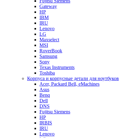
Fujitsu Siemens
Gateway
HP
IBM
IRU
Lenovo
LG
Maxselect
MSI
RoverBook
Samsung
Sony
Texas Instruments
Toshiba
Корпуса и корпусные детали для ноутбуков
Acer, Packard Bell, eMachines
Asus
Benq
Dell
DNS
Fujitsu Siemens
HP
IRBIS
IRU
Lenovo