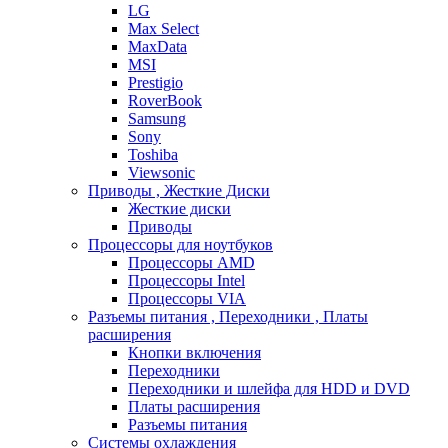
LG
Max Select
MaxData
MSI
Prestigio
RoverBook
Samsung
Sony
Toshiba
Viewsonic
Приводы , Жесткие Диски
Жесткие диски
Приводы
Процессоры для ноутбуков
Процессоры AMD
Процессоры Intel
Процессоры VIA
Разъемы питания , Переходники , Платы
расширения
Кнопки включения
Переходники
Переходники и шлейфа для HDD и DVD
Платы расширения
Разъемы питания
Системы охлаждения