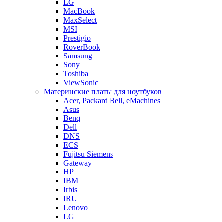
LG
MacBook
MaxSelect
MSI
Prestigio
RoverBook
Samsung
Sony
Toshiba
ViewSonic
Материнские платы для ноутбуков
Acer, Packard Bell, eMachines
Asus
Benq
Dell
DNS
ECS
Fujitsu Siemens
Gateway
HP
IBM
Irbis
IRU
Lenovo
LG