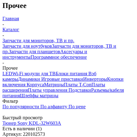
Прочее
Главная
-
Каталог
-
Запчасти для мониторов, ТВ и пр.
Запчасти для ноутбуков
Запчасти для мониторов, ТВ и
пр.
Запчасти для планшетов
Аксесуары и
инструменты
Программное обеспечение
-
Прочее
LED
Wi-Fi модули для ТВ
Блоки питания
Вэб
камеры
Динамики
Игровые приставки
Инверторы
Кнопки
включения
Корпуса
Матрицы
Платы T-Con
Платы
расширения
Платы управления
Подставки
Разъемы/кабеля
питания
Шлейфы матрицы
Фильтр
По популярности
По алфавиту
По цене
Быстрый просмотр
Тюнер Sony KDL-32W603A
Есть в наличии (1)
Артикул: 220102573