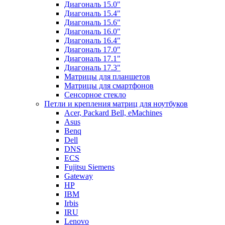
Диагональ 15.0"
Диагональ 15.4"
Диагональ 15.6"
Диагональ 16.0"
Диагональ 16.4"
Диагональ 17.0"
Диагональ 17.1"
Диагональ 17.3"
Матрицы для планшетов
Матрицы для смартфонов
Сенсорное стекло
Петли и крепления матриц для ноутбуков
Acer, Packard Bell, eMachines
Asus
Benq
Dell
DNS
ECS
Fujitsu Siemens
Gateway
HP
IBM
Irbis
IRU
Lenovo