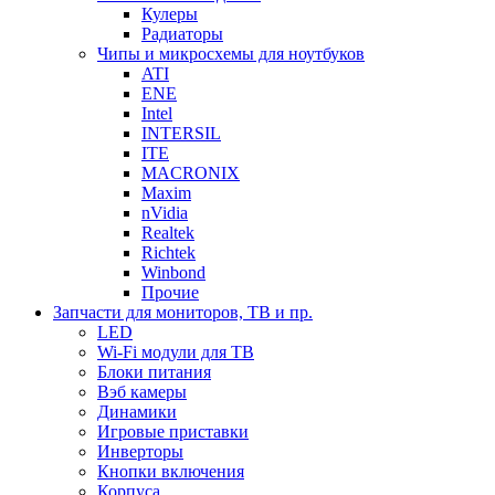
Кулеры
Радиаторы
Чипы и микросхемы для ноутбуков
ATI
ENE
Intel
INTERSIL
ITE
MACRONIX
Maxim
nVidia
Realtek
Richtek
Winbond
Прочие
Запчасти для мониторов, ТВ и пр.
LED
Wi-Fi модули для ТВ
Блоки питания
Вэб камеры
Динамики
Игровые приставки
Инверторы
Кнопки включения
Корпуса