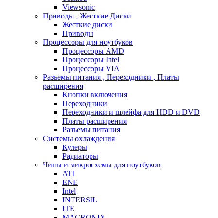
Viewsonic
Приводы , Жесткие Диски
Жесткие диски
Приводы
Процессоры для ноутбуков
Процессоры AMD
Процессоры Intel
Процессоры VIA
Разъемы питания , Переходники , Платы
расширения
Кнопки включения
Переходники
Переходники и шлейфа для HDD и DVD
Платы расширения
Разъемы питания
Системы охлаждения
Кулеры
Радиаторы
Чипы и микросхемы для ноутбуков
ATI
ENE
Intel
INTERSIL
ITE
MACRONIX