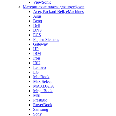
ViewSonic
Материнские платы для ноутбуков
Acer, Packard Bell, eMachines
Asus
Benq
Dell
DNS
ECS
Fujitsu Siemens
Gateway
HP
IBM
Irbis
IRU
Lenovo
LG
MacBook
Max Select
MAXDATA
Mega Book
MSI
Prestigio
RoverBook
Samsung
Sony