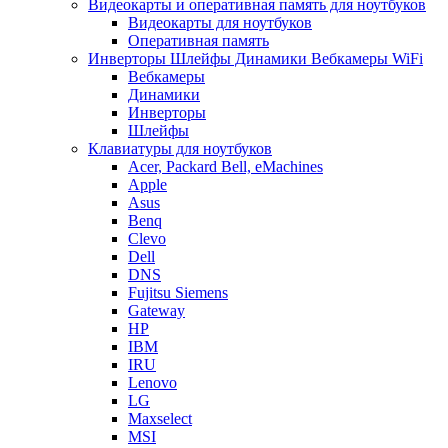
Видеокарты и оперативная память для ноутбуков
Видеокарты для ноутбуков
Оперативная память
Инверторы Шлейфы Динамики Вебкамеры WiFi
Вебкамеры
Динамики
Инверторы
Шлейфы
Клавиатуры для ноутбуков
Acer, Packard Bell, eMachines
Apple
Asus
Benq
Clevo
Dell
DNS
Fujitsu Siemens
Gateway
HP
IBM
IRU
Lenovo
LG
Maxselect
MSI