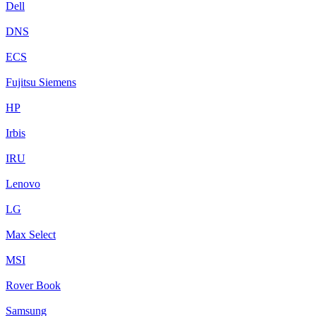
Dell
DNS
ECS
Fujitsu Siemens
HP
Irbis
IRU
Lenovo
LG
Max Select
MSI
Rover Book
Samsung