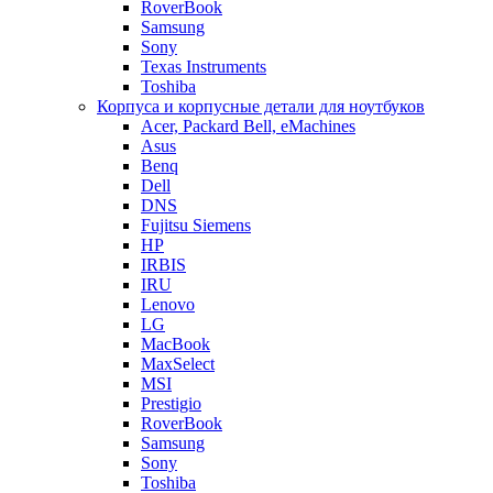
RoverBook
Samsung
Sony
Texas Instruments
Toshiba
Корпуса и корпусные детали для ноутбуков
Acer, Packard Bell, eMachines
Asus
Benq
Dell
DNS
Fujitsu Siemens
HP
IRBIS
IRU
Lenovo
LG
MacBook
MaxSelect
MSI
Prestigio
RoverBook
Samsung
Sony
Toshiba