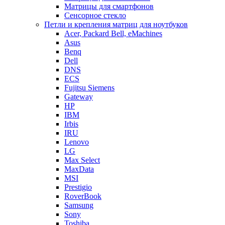
Матрицы для смартфонов
Сенсорное стекло
Петли и крепления матриц для ноутбуков
Acer, Packard Bell, eMachines
Asus
Benq
Dell
DNS
ECS
Fujitsu Siemens
Gateway
HP
IBM
Irbis
IRU
Lenovo
LG
Max Select
MaxData
MSI
Prestigio
RoverBook
Samsung
Sony
Toshiba