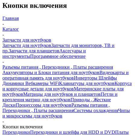
Кнопки включения
Главная
-
Каталог
-
Запчасти для ноутбуков
Запчасти для ноутбуков
Запчасти для мониторов, ТВ и
пр.
Запчасти для планшетов
Аксесуары и
инструменты
Программное обеспечение
-
Разъемы питания , Переходники , Платы расширения
Аккумуляторы и Блоки питания для ноутбуков
Видеокарты и
оперативная память для ноутбуков
Инверторы Шлейфы
Динамики Вебкамеры WiFi
Клавиатуры для ноутбуков
Корпуса
и корпусные детали для ноутбуков
Материнские платы для
ноутбуков
Матрицы для ноутбуков и планшетов
Петли и
крепления матриц для ноутбуков
Приводы , Жесткие
Диски
Процессоры для ноутбуков
Разъемы питания ,
Переходники , Платы расширения
Системы охлаждения
Чипы
и микросхемы для ноутбуков
-
Кнопки включения
Переходники
Переходники и шлейфа для HDD и DVD
Платы