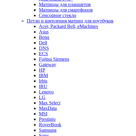
Матрицы для планшетов
Матрицы для смартфонов
Сенсорное стекло
Петли и крепления матриц для ноутбуков
Acer, Packard Bell, eMachines
Asus
Benq
Dell
DNS
ECS
Fujitsu Siemens
Gateway
HP
IBM
Irbis
IRU
Lenovo
LG
Max Select
MaxData
MSI
Prestigio
RoverBook
Samsung
Sony