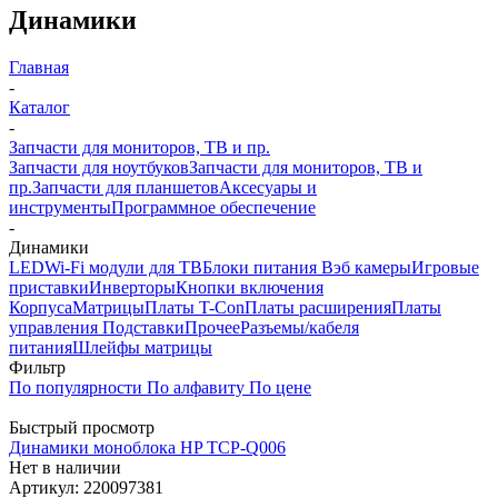
Динамики
Главная
-
Каталог
-
Запчасти для мониторов, ТВ и пр.
Запчасти для ноутбуков
Запчасти для мониторов, ТВ и
пр.
Запчасти для планшетов
Аксесуары и
инструменты
Программное обеспечение
-
Динамики
LED
Wi-Fi модули для ТВ
Блоки питания
Вэб камеры
Игровые
приставки
Инверторы
Кнопки включения
Корпуса
Матрицы
Платы T-Con
Платы расширения
Платы
управления
Подставки
Прочее
Разъемы/кабеля
питания
Шлейфы матрицы
Фильтр
По популярности
По алфавиту
По цене
Быстрый просмотр
Динамики моноблока HP TCP-Q006
Нет в наличии
Артикул: 220097381