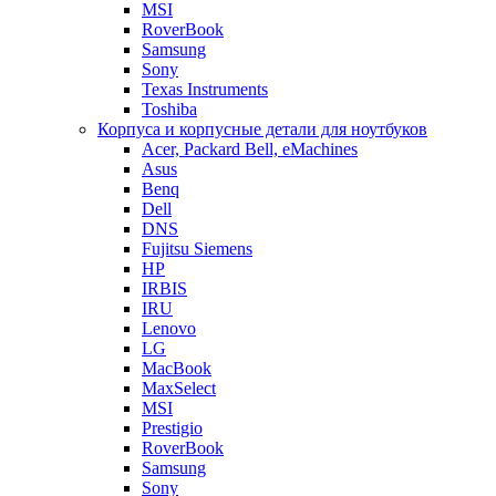
MSI
RoverBook
Samsung
Sony
Texas Instruments
Toshiba
Корпуса и корпусные детали для ноутбуков
Acer, Packard Bell, eMachines
Asus
Benq
Dell
DNS
Fujitsu Siemens
HP
IRBIS
IRU
Lenovo
LG
MacBook
MaxSelect
MSI
Prestigio
RoverBook
Samsung
Sony