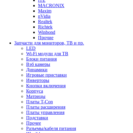
ITE
MACRONIX
Maxim
nVidia
Realtek
Richtek
Winbond
Прочие
Запчасти для мониторов, ТВ и пр.
LED
Wi-Fi модули для ТВ
Блоки питания
Вэб камеры
Динамики
Игровые приставки
Инверторы
Кнопки включения
Корпуса
Матрицы
Платы T-Con
Платы расширения
Платы управления
Подставки
Прочее
Разъемы/кабеля питания