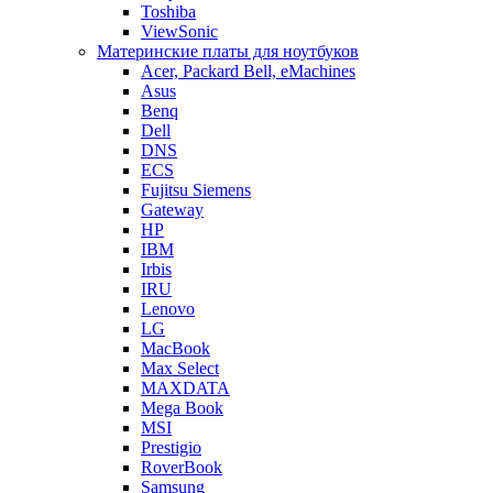
Toshiba
ViewSonic
Материнские платы для ноутбуков
Acer, Packard Bell, eMachines
Asus
Benq
Dell
DNS
ECS
Fujitsu Siemens
Gateway
HP
IBM
Irbis
IRU
Lenovo
LG
MacBook
Max Select
MAXDATA
Mega Book
MSI
Prestigio
RoverBook
Samsung