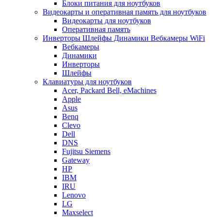
Блоки питания для ноутбуков
Видеокарты и оперативная память для ноутбуков
Видеокарты для ноутбуков
Оперативная память
Инверторы Шлейфы Динамики Вебкамеры WiFi
Вебкамеры
Динамики
Инверторы
Шлейфы
Клавиатуры для ноутбуков
Acer, Packard Bell, eMachines
Apple
Asus
Benq
Clevo
Dell
DNS
Fujitsu Siemens
Gateway
HP
IBM
IRU
Lenovo
LG
Maxselect