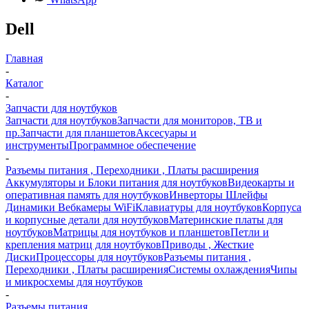
Dell
Главная
-
Каталог
-
Запчасти для ноутбуков
Запчасти для ноутбуков
Запчасти для мониторов, ТВ и
пр.
Запчасти для планшетов
Аксесуары и
инструменты
Программное обеспечение
-
Разъемы питания , Переходники , Платы расширения
Аккумуляторы и Блоки питания для ноутбуков
Видеокарты и
оперативная память для ноутбуков
Инверторы Шлейфы
Динамики Вебкамеры WiFi
Клавиатуры для ноутбуков
Корпуса
и корпусные детали для ноутбуков
Материнские платы для
ноутбуков
Матрицы для ноутбуков и планшетов
Петли и
крепления матриц для ноутбуков
Приводы , Жесткие
Диски
Процессоры для ноутбуков
Разъемы питания ,
Переходники , Платы расширения
Системы охлаждения
Чипы
и микросхемы для ноутбуков
-
Разъемы питания