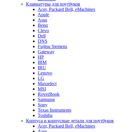
Клавиатуры для ноутбуков
Acer, Packard Bell, eMachines
Apple
Asus
Benq
Clevo
Dell
DNS
Fujitsu Siemens
Gateway
HP
IBM
IRU
Lenovo
LG
Maxselect
MSI
RoverBook
Samsung
Sony
Texas Instruments
Toshiba
Корпуса и корпусные детали для ноутбуков
Acer, Packard Bell, eMachines
Asus