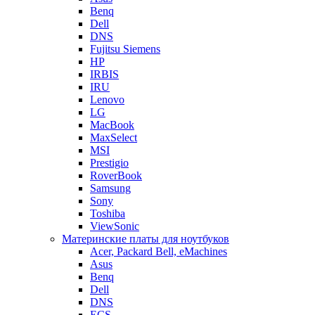
Benq
Dell
DNS
Fujitsu Siemens
HP
IRBIS
IRU
Lenovo
LG
MacBook
MaxSelect
MSI
Prestigio
RoverBook
Samsung
Sony
Toshiba
ViewSonic
Материнские платы для ноутбуков
Acer, Packard Bell, eMachines
Asus
Benq
Dell
DNS
ECS