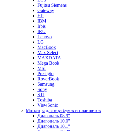
Fujitsu Siemens
Gateway
HP
IBM
Irbis
IRU
Lenovo
LG
MacBook
Max Select
MAXDATA
Mega Book
MSI
Prestigio
RoverBook
Samsung
Sony
STI
Toshiba
ViewSonic
Матрицы для ноутбуков и планшетов
Диагональ 08.9"
Диагональ 10.0"
Диагональ 10.1"