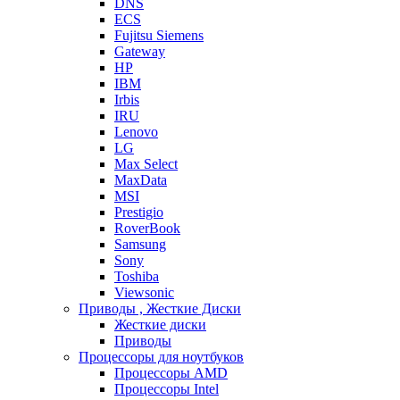
DNS
ECS
Fujitsu Siemens
Gateway
HP
IBM
Irbis
IRU
Lenovo
LG
Max Select
MaxData
MSI
Prestigio
RoverBook
Samsung
Sony
Toshiba
Viewsonic
Приводы , Жесткие Диски
Жесткие диски
Приводы
Процессоры для ноутбуков
Процессоры AMD
Процессоры Intel