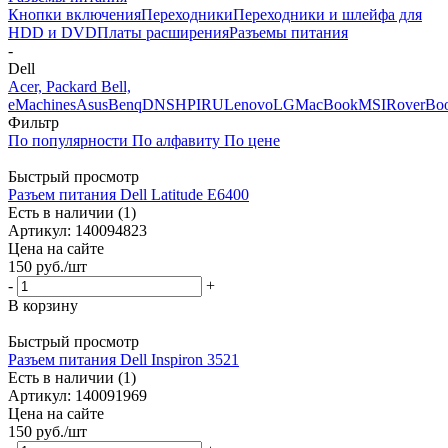
Кнопки включения
Переходники
Переходники и шлейфа для
HDD и DVD
Платы расширения
Разъемы питания
-
Dell
Acer, Packard Bell,
eMachines
Asus
Benq
DNS
HP
IRU
Lenovo
LG
MacBook
MSI
RoverBo
Фильтр
По популярности
По алфавиту
По цене
Быстрый просмотр
Разъем питания Dell Latitude E6400
Есть в наличии (1)
Артикул: 140094823
Цена на сайте
150
руб.
/шт
-
+
В корзину
Быстрый просмотр
Разъем питания Dell Inspiron 3521
Есть в наличии (1)
Артикул: 140091969
Цена на сайте
150
руб.
/шт