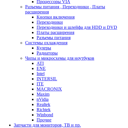
Процессоры VIA
Разъемы питания , Переходники , Платы
расширения
Кнопки включения
Переходники
Переходники и шлейфа для HDD и DVD
Платы расширения
Разъемы питания
Системы охлаждения
Кулеры
Радиаторы
Чипы и микросхемы для ноутбуков
ATI
ENE
Intel
INTERSIL
ITE
MACRONIX
Maxim
nVidia
Realtek
Richtek
Winbond
Прочие
Запчасти для мониторов, ТВ и пр.